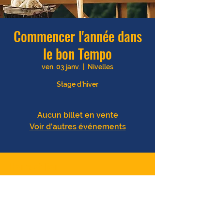
Commencer l'année dans
le bon Tempo
ven. 03 janv.
  |  
Nivelles
Stage d'hiver
Aucun billet en vente
Voir d'autres événements
Heure et lieu
03 janv. 2025, 09:00 – 16:00
Nivelles, Bd des Archers, 1400 Nivelles,
Belgique