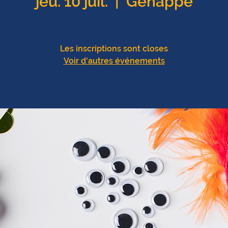
jeu. 10 juil.
  |  
Genappe
Les inscriptions sont closes
Voir d'autres événements