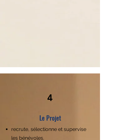
4
Le Projet
recrute, sélectionne et supervise
les bénévoles.