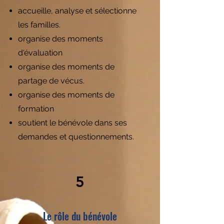
accueille, analyse et sélectionne
les familles.
organise des moments
d'évaluation
organise des moments de
partage de vécus.
organise des moments de
formation
soutient le bénévole dans ses
demandes et questionnements.
5
Le rôle du bénévole