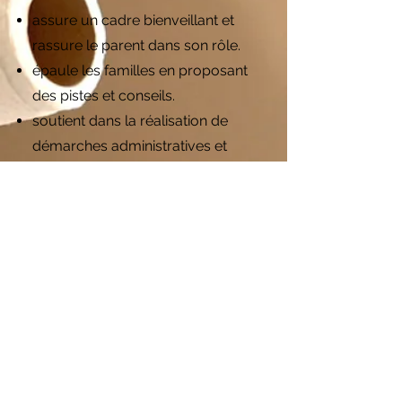
assure un cadre bienveillant et
rassure le parent dans son rôle.
épaule les familles en proposant
des pistes et conseils.
soutient dans la réalisation de
démarches administratives et
autres démarches.
6
Nos valeurs
Confidentialité
Respect